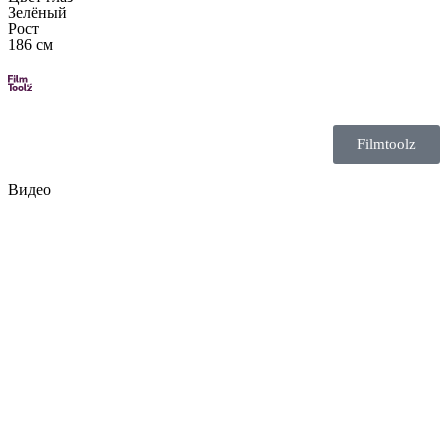
Зелёный
Рост
186 см
Filmtoolz
Видео