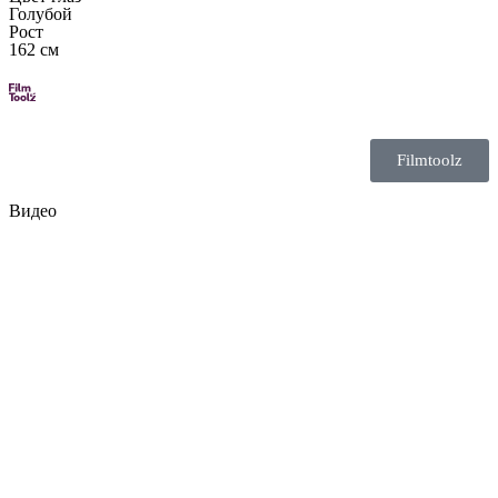
Голубой
Рост
162 см
Filmtoolz
Видео