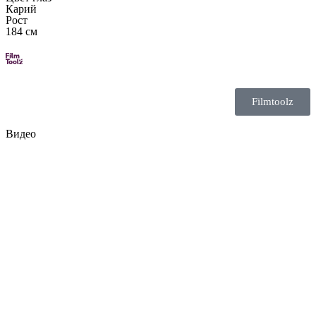
Карий
Рост
184 см
Filmtoolz
Видео